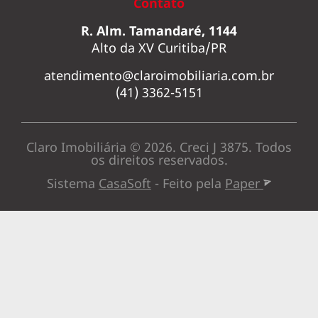
Contato
R. Alm. Tamandaré, 1144
Alto da XV Curitiba/PR
atendimento@claroimobiliaria.com.br
(41) 3362-5151
Claro Imobiliária © 2026. Creci J 3875. Todos
os direitos reservados.
Sistema
CasaSoft
- Feito pela
Paper